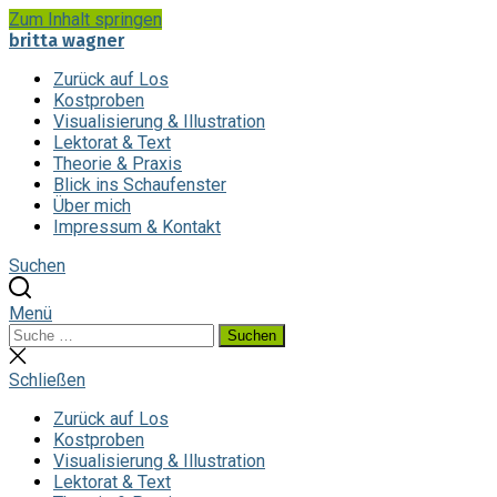
Zum Inhalt springen
britta wagner
Zurück auf Los
Kostproben
Visualisierung & Illustration
Lektorat & Text
Theorie & Praxis
Blick ins Schaufenster
Über mich
Impressum & Kontakt
Suchen
Menü
Suchen
Suchen
nach:
Suche
schließen
Schließen
Zurück auf Los
Kostproben
Visualisierung & Illustration
Lektorat & Text