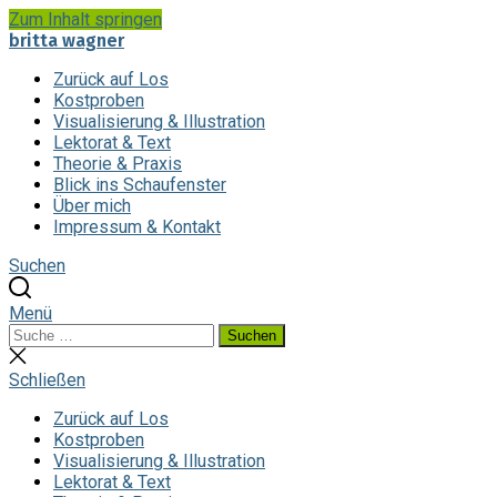
Zum Inhalt springen
britta wagner
Zurück auf Los
Kostproben
Visualisierung & Illustration
Lektorat & Text
Theorie & Praxis
Blick ins Schaufenster
Über mich
Impressum & Kontakt
Suchen
Menü
Suchen
Suchen
nach:
Suche
schließen
Schließen
Zurück auf Los
Kostproben
Visualisierung & Illustration
Lektorat & Text