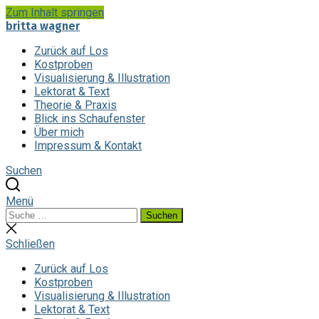
Zum Inhalt springen
britta wagner
Zurück auf Los
Kostproben
Visualisierung & Illustration
Lektorat & Text
Theorie & Praxis
Blick ins Schaufenster
Über mich
Impressum & Kontakt
Suchen
Menü
Suchen
Suchen
nach:
Suche
schließen
Schließen
Zurück auf Los
Kostproben
Visualisierung & Illustration
Lektorat & Text