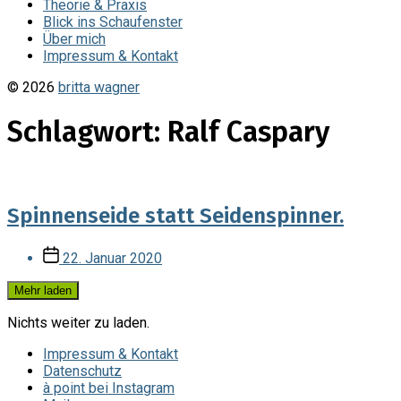
Theorie & Praxis
Blick ins Schaufenster
Über mich
Impressum & Kontakt
© 2026
britta wagner
Schlagwort:
Ralf Caspary
Spinnenseide statt Seidenspinner.
Veröffentlichungsdatum
22. Januar 2020
Mehr laden
Nichts weiter zu laden.
Impressum & Kontakt
Datenschutz
à point bei Instagram