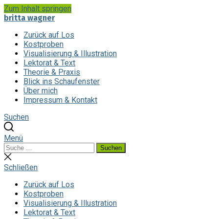
Zum Inhalt springen
britta wagner
Zurück auf Los
Kostproben
Visualisierung & Illustration
Lektorat & Text
Theorie & Praxis
Blick ins Schaufenster
Über mich
Impressum & Kontakt
Suchen
Menü
Suchen
Suchen
nach:
Suche
schließen
Schließen
Zurück auf Los
Kostproben
Visualisierung & Illustration
Lektorat & Text