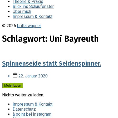
Theorie & Praxis
Blick ins Schaufenster
Über mich
Impressum & Kontakt
© 2026
britta wagner
Schlagwort:
Uni Bayreuth
Spinnenseide statt Seidenspinner.
Veröffentlichungsdatum
22. Januar 2020
Mehr laden
Nichts weiter zu laden.
Impressum & Kontakt
Datenschutz
à point bei Instagram