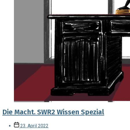
Die Macht. SWR2 Wissen Spezial
Veröffentlichungsdatum
23. April 2022