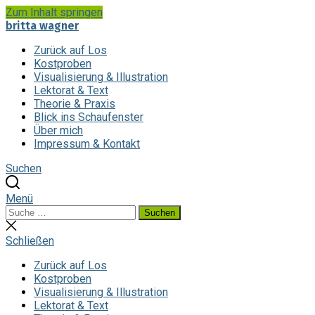
Zum Inhalt springen
britta wagner
Zurück auf Los
Kostproben
Visualisierung & Illustration
Lektorat & Text
Theorie & Praxis
Blick ins Schaufenster
Über mich
Impressum & Kontakt
Suchen
Menü
Suchen
Suchen
nach:
Suche
schließen
Schließen
Zurück auf Los
Kostproben
Visualisierung & Illustration
Lektorat & Text