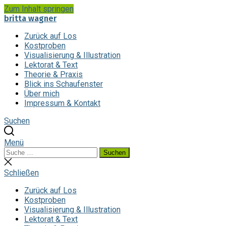
Zum Inhalt springen
britta wagner
Zurück auf Los
Kostproben
Visualisierung & Illustration
Lektorat & Text
Theorie & Praxis
Blick ins Schaufenster
Über mich
Impressum & Kontakt
Suchen
Menü
Suchen
Suchen
nach:
Suche
schließen
Schließen
Zurück auf Los
Kostproben
Visualisierung & Illustration
Lektorat & Text