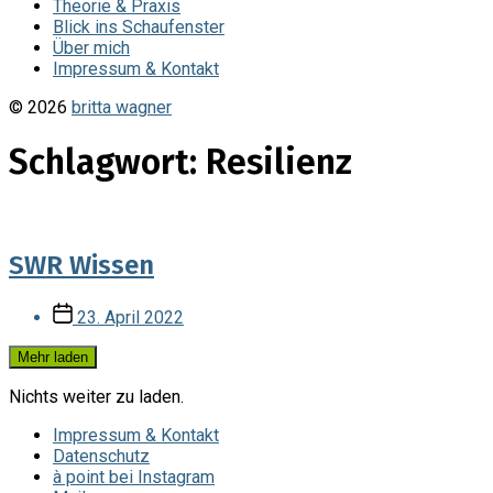
Theorie & Praxis
Blick ins Schaufenster
Über mich
Impressum & Kontakt
© 2026
britta wagner
Schlagwort:
Resilienz
SWR Wissen
Veröffentlichungsdatum
23. April 2022
Mehr laden
Nichts weiter zu laden.
Impressum & Kontakt
Datenschutz
à point bei Instagram