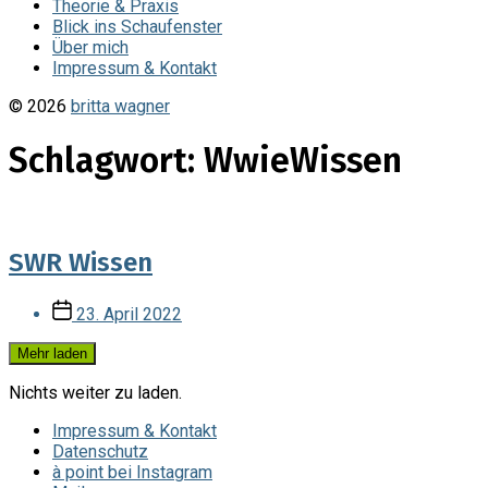
Theorie & Praxis
Blick ins Schaufenster
Über mich
Impressum & Kontakt
© 2026
britta wagner
Schlagwort:
WwieWissen
SWR Wissen
Veröffentlichungsdatum
23. April 2022
Mehr laden
Nichts weiter zu laden.
Impressum & Kontakt
Datenschutz
à point bei Instagram