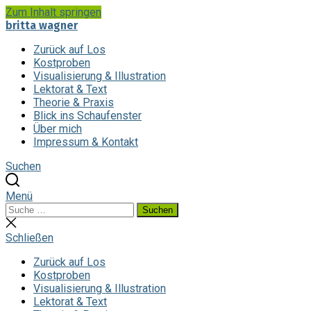
Zum Inhalt springen
britta wagner
Zurück auf Los
Kostproben
Visualisierung & Illustration
Lektorat & Text
Theorie & Praxis
Blick ins Schaufenster
Über mich
Impressum & Kontakt
Suchen
Menü
Suchen
Suchen
nach:
Suche
schließen
Schließen
Zurück auf Los
Kostproben
Visualisierung & Illustration
Lektorat & Text