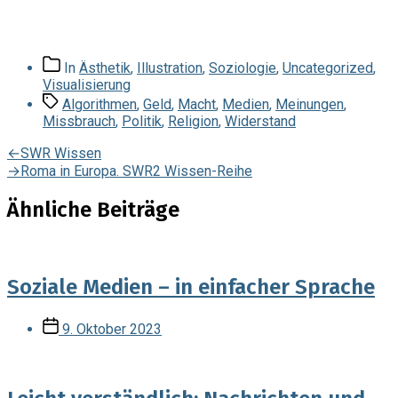
Beitragskategorien
In
Ästhetik
,
Illustration
,
Soziologie
,
Uncategorized
,
Visualisierung
Schlagwörter
Algorithmen
,
Geld
,
Macht
,
Medien
,
Meinungen
,
Missbrauch
,
Politik
,
Religion
,
Widerstand
Beitragsnavigation
Vorheriger
←
SWR Wissen
Beitrag:
Nächster
→
Roma in Europa. SWR2 Wissen-Reihe
Beitrag:
Ähnliche Beiträge
Soziale Medien – in einfacher Sprache
Veröffentlichungsdatum
9. Oktober 2023