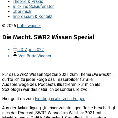
Theorie & Praxis
Blick ins Schaufenster
Über mich
Impressum & Kontakt
© 2026
britta wagner
Die Macht. SWR2 Wissen Spezial
Veröffentlichungsdatum
23. April 2022
Beitragsautor
Von
Britta Wagner
Für das SWR2 Wissen Spezial 2021 zum Thema
Die Macht …
durfte ich zu jeder Folge das Teaserbilder für alle
Ausspielwege des Podcasts illustrieren. Für mich als
Soziologin war das natürlich besonders reizvoll.
Hier geht es zum
Einstieg in alle zehn Folgen
.
Aus der Ankündigung: „In einer zehnteiligen Reihe beschäftigt
sich der Podcast ‚SWR2 Wissen‘ im Wahljahr 2021 mit
Machtfragen in Politik, Wirtschaft, Gesellschaft, in jedem