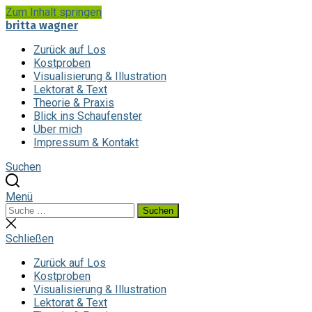
Zum Inhalt springen
britta wagner
Zurück auf Los
Kostproben
Visualisierung & Illustration
Lektorat & Text
Theorie & Praxis
Blick ins Schaufenster
Über mich
Impressum & Kontakt
Suchen
Menü
Suchen
Suchen
nach:
Suche
schließen
Schließen
Zurück auf Los
Kostproben
Visualisierung & Illustration
Lektorat & Text