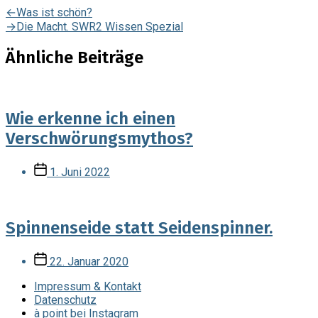
Beitragsnavigation
Vorheriger
←
Was ist schön?
Beitrag:
Nächster
→
Die Macht. SWR2 Wissen Spezial
Beitrag:
Ähnliche Beiträge
Wie erkenne ich einen
Verschwörungsmythos?
Veröffentlichungsdatum
1. Juni 2022
Spinnenseide statt Seidenspinner.
Veröffentlichungsdatum
22. Januar 2020
Impressum & Kontakt
Datenschutz
à point bei Instagram