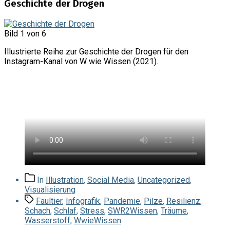
Geschichte der Drogen
Bild 1 von 6
Illustrierte Reihe zur Geschichte der Drogen für den
Instagram-Kanal von W wie Wissen (2021).
Beitragskategorien
In
Illustration
,
Social Media
,
Uncategorized
,
Visualisierung
Schlagwörter
Faultier
,
Infografik
,
Pandemie
,
Pilze
,
Resilienz
,
Schach
,
Schlaf
,
Stress
,
SWR2Wissen
,
Träume
,
Wasserstoff
,
WwieWissen