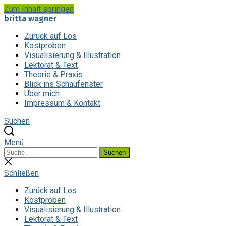
Zum Inhalt springen
britta wagner
Zurück auf Los
Kostproben
Visualisierung & Illustration
Lektorat & Text
Theorie & Praxis
Blick ins Schaufenster
Über mich
Impressum & Kontakt
Suchen
Menü
Suchen
Suchen
nach:
Suche
schließen
Schließen
Zurück auf Los
Kostproben
Visualisierung & Illustration
Lektorat & Text